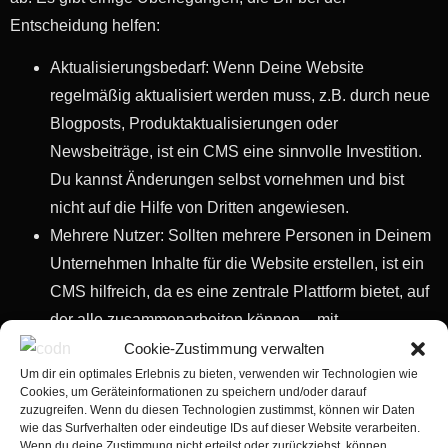
Entscheidung helfen:
Aktualisierungsbedarf: Wenn Deine Website
regelmäßig aktualisiert werden muss, z.B. durch neue
Blogposts, Produktaktualisierungen oder
Newsbeiträge, ist ein CMS eine sinnvolle Investition.
Du kannst Änderungen selbst vornehmen und bist
nicht auf die Hilfe von Dritten angewiesen.
Mehrere Nutzer: Sollten mehrere Personen in Deinem
Unternehmen Inhalte für die Website erstellen, ist ein
CMS hilfreich, da es eine zentrale Plattform bietet, auf
der alle zusammenarbeiten können – mit
verschiedenen Rechten und Zugängen, auf
Cookie-Zustimmung verwalten
Um dir ein optimales Erlebnis zu bieten, verwenden wir Technologien wie
individuelle Funktionen zugeschnitten.
Cookies, um Geräteinformationen zu speichern und/oder darauf
Skalierung: Ein Content-Management-System ist
zuzugreifen. Wenn du diesen Technologien zustimmst, können wir Daten
wie das Surfverhalten oder eindeutige IDs auf dieser Website verarbeiten.
skalierbar. Das bedeutet, dass es mit Deinem
Wenn du deine Zustimmung nicht erteilst oder zurückziehst, können