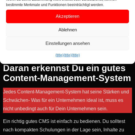
Unternehmen wachsen kann. Du kannst zunächst mit
bestimmte Merkmale und Funktionen beeinträchtigt werden.
einer kleinen Website starten und diese nach Bedarf
Akzeptieren
erweitern.
Mit einem Content-Management-System haben
Ablehnen
Unternehmen die volle Kontrolle über ihre Online-Inhalte.
Einstellungen ansehen
Sie können entscheiden, welche Inhalte wann und wie
veröffentlicht werden.
{title}
{title}
{title}
Daran erkennst Du ein gutes
Content-Management-System
Jedes Content-Management-System hat seine Stärken und
Schwächen- Was für ein Unternehmen ideal ist, muss es
nicht unbedingt auch für Dein Unternehmen sein.
Ein richtig gutes CMS ist einfach zu bedienen. Du solltest
nach kompakten Schulungen in der Lage sein, Inhalte zu