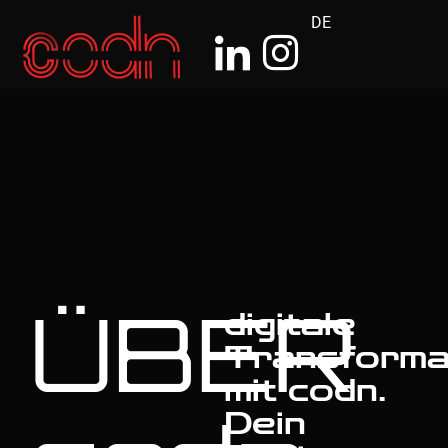
DE
ÜBER
digitale
Transforma
mit codn.
Dein