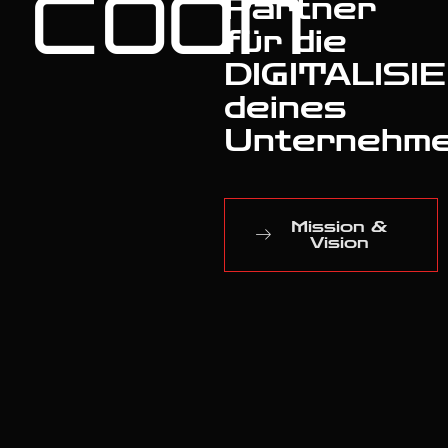
codn
Partner
für die
DIGITALIS
deines
Unternehm
Mission &
Vision