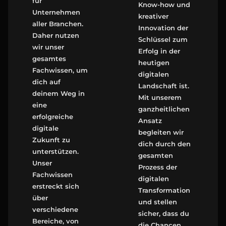
für
Know-how und
Unternehmen
kreativer
aller Branchen.
Innovation der
Daher nutzen
Schlüssel zum
wir unser
Erfolg in der
gesamtes
heutigen
Fachwissen, um
digitalen
dich auf
Landschaft ist.
deinem Weg in
Mit unserem
eine
ganzheitlichen
erfolgreiche
Ansatz
digitale
begleiten wir
Zukunft zu
dich durch den
unterstützen.
gesamten
Unser
Prozess der
Fachwissen
digitalen
erstreckt sich
Transformation
über
und stellen
verschiedene
sicher, dass du
Bereiche, von
die Chancen