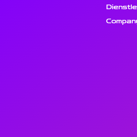
Dienstl
Compan